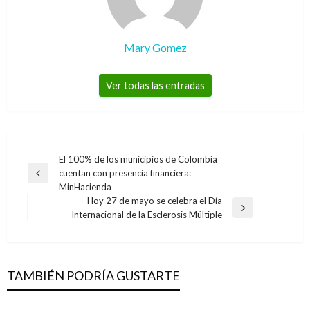
Mary Gomez
Ver todas las entradas
Navegación
El 100% de los municipios de Colombia
cuentan con presencia financiera:
de
Entrada
MinHacienda
anterior
entradas
Hoy 27 de mayo se celebra el Día
Entrada
Internacional de la Esclerosis Múltiple
siguiente
PANORAMA NACIONAL
Consejo de Estado niega la pérdida de
investidura del senador Antanas Mockus
TAMBIÉN PODRÍA GUSTARTE
Iván Briceño
miércoles agosto 7, 2019