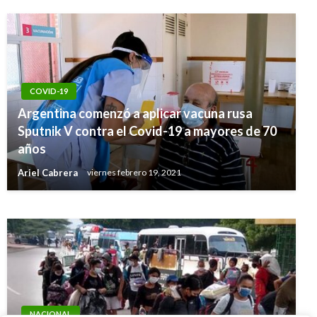
COVID-19
Argentina comenzó a aplicar vacuna rusa
Sputnik V contra el Covid-19 a mayores de 70
NOTICIA EXTRAORDINARIA
años
Magistrado Malo notifica que no renuncia
Ariel Cabrera
viernes febrero 19, 2021
Ariel Cabrera
miércoles septiembre 13, 2017
NACIONAL