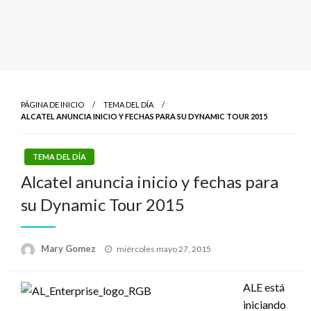
PÁGINA DE INICIO
TEMA DEL DÍA
ALCATEL ANUNCIA INICIO Y FECHAS PARA SU DYNAMIC TOUR 2015
TEMA DEL DÍA
Alcatel anuncia inicio y fechas para
su Dynamic Tour 2015
Publicado
Mary Gomez
miércoles mayo 27, 2015
el
ALE está
iniciando