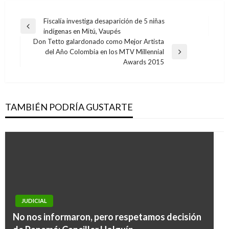
Navegación
Fiscalía investiga desaparición de 5 niñas
Entrada
indígenas en Mitú, Vaupés
de
anterior
Don Tetto galardonado como Mejor Artista
entradas
del Año Colombia en los MTV Millennial
Entrada
Awards 2015
siguiente
TAMBIÉN PODRÍA GUSTARTE
JUDICIAL
No nos informaron, pero respetamos decisión