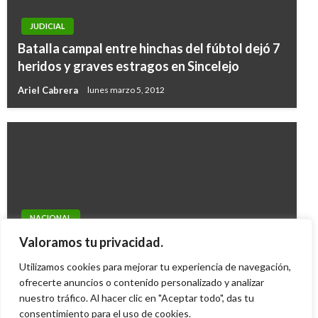
JUDICIAL
Batalla campal entre hinchas del fúbtol dejó 7
heridos y graves estragos en Sincelejo
Ariel Cabrera
lunes marzo 5, 2012
NACIONAL
Aerocivil adjudica obras a siete aeropuertos
Valoramos tu privacidad.
del país
Utilizamos cookies para mejorar tu experiencia de navegación,
Andres Felipe Gama
ofrecerte anuncios o contenido personalizado y analizar
viernes mayo 29, 2015
nuestro tráfico. Al hacer clic en "Aceptar todo", das tu
consentimiento para el uso de cookies.