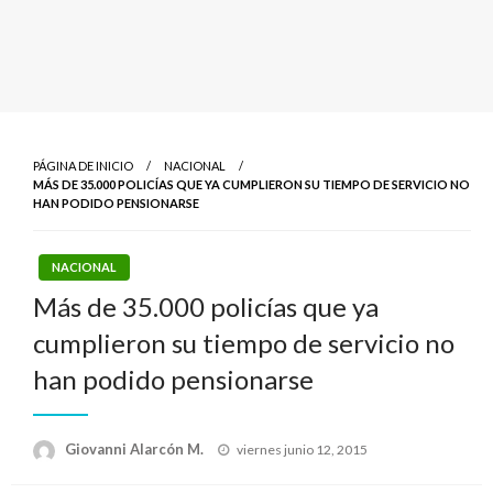
PÁGINA DE INICIO
NACIONAL
MÁS DE 35.000 POLICÍAS QUE YA CUMPLIERON SU TIEMPO DE SERVICIO NO
HAN PODIDO PENSIONARSE
NACIONAL
Más de 35.000 policías que ya
cumplieron su tiempo de servicio no
han podido pensionarse
Publicado
Giovanni Alarcón M.
viernes junio 12, 2015
el