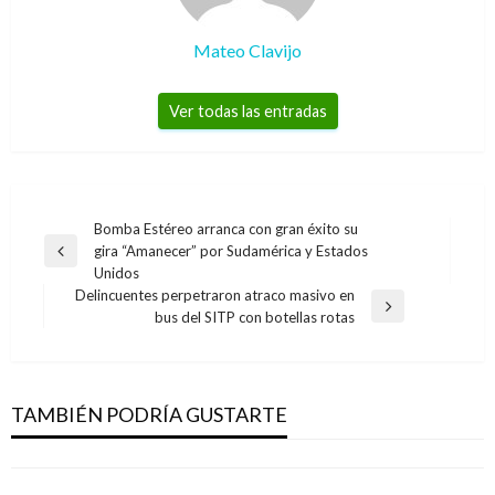
Mateo Clavijo
Ver todas las entradas
Navegación
Bomba Estéreo arranca con gran éxito su
gira “Amanecer” por Sudamérica y Estados
de
Entrada
Unidos
anterior
entradas
Delincuentes perpetraron atraco masivo en
Entrada
bus del SITP con botellas rotas
siguiente
ENTRETENIMIENTO
Retiran demanda por abuso sexual contra
ARTE Y GENTE
Kevin Space
TAMBIÉN PODRÍA GUSTARTE
Paris Hilton se adjudica la creación del selfie
Iván Briceño
sábado julio 6, 2019
Manuel Reyes Beltran
jueves mayo 11, 2017