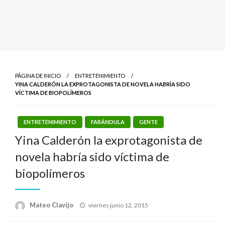
PÁGINA DE INICIO
ENTRETENIMIENTO
YINA CALDERÓN LA EXPROTAGONISTA DE NOVELA HABRÍA SIDO
VÍCTIMA DE BIOPOLÍMEROS
ENTRETENIMIENTO
FARÁNDULA
GENTE
Yina Calderón la exprotagonista de
novela habría sido víctima de
biopolímeros
Publicado
Mateo Clavijo
viernes junio 12, 2015
el