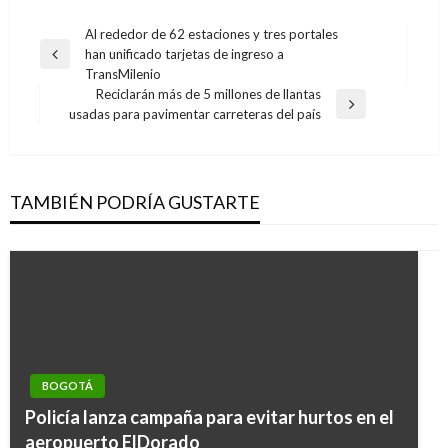
Navegación
Al rededor de 62 estaciones y tres portales
han unificado tarjetas de ingreso a
de
Entrada
TransMilenio
anterior
entradas
Reciclarán más de 5 millones de llantas
Entrada
usadas para pavimentar carreteras del país
siguiente
TAMBIÉN PODRÍA GUSTARTE
BOGOTÁ
Policía lanza campaña para evitar hurtos en el
aeropuerto ElDorado