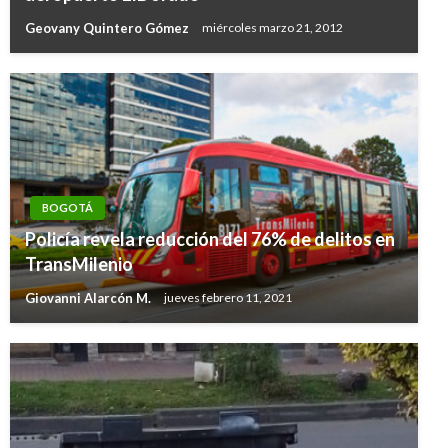
Geovany Quintero Gómez
miércoles marzo 21, 2012
BOGOTÁ
Policía revela reducción del 76% de delitos en
TransMilenio
Giovanni Alarcón M.
jueves febrero 11, 2021