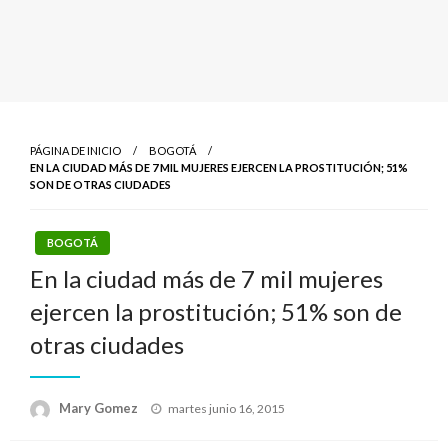
PÁGINA DE INICIO
BOGOTÁ
EN LA CIUDAD MÁS DE 7 MIL MUJERES EJERCEN LA PROSTITUCIÓN; 51%
SON DE OTRAS CIUDADES
BOGOTÁ
En la ciudad más de 7 mil mujeres
ejercen la prostitución; 51% son de
otras ciudades
Publicado
Mary Gomez
martes junio 16, 2015
el