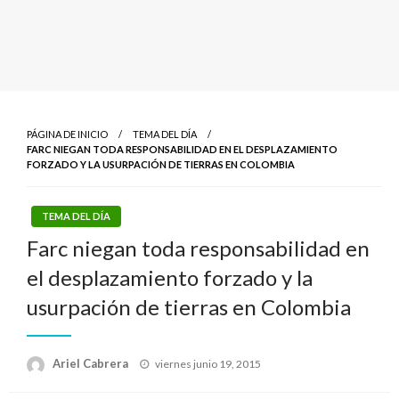
PÁGINA DE INICIO
TEMA DEL DÍA
FARC NIEGAN TODA RESPONSABILIDAD EN EL DESPLAZAMIENTO
FORZADO Y LA USURPACIÓN DE TIERRAS EN COLOMBIA
TEMA DEL DÍA
Farc niegan toda responsabilidad en
el desplazamiento forzado y la
usurpación de tierras en Colombia
Publicado
Ariel Cabrera
viernes junio 19, 2015
el