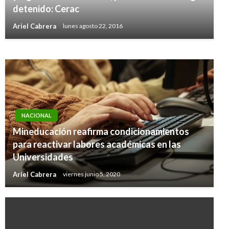
el proceso de evaluación de la vacuna rusa
detenido: Cerac
Sputnik V contra Covid-19
Ariel Cabrera
lunes agosto 22, 2016
Ariel Cabrera
jueves marzo 4, 2021
NACIONAL
Mineducación reafirma condicionamientos
para reactivar labores académicas en las
Universidades
Ariel Cabrera
viernes junio 5, 2020