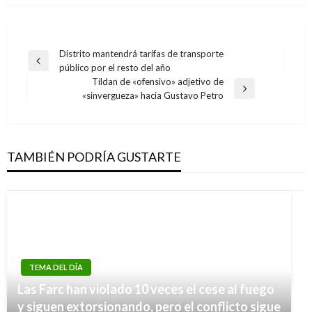
Navegación
Distrito mantendrá tarifas de transporte
Entrada
público por el resto del año
de
anterior
Tildan de «ofensivo» adjetivo de
entradas
Entrada
«sinvergueza» hacia Gustavo Petro
siguiente
TAMBIÉN PODRÍA GUSTARTE
TEMA DEL DÍA
COVID-19
Las Farc han violado 10 veces el cese al fuego
Agencia Europea del Medicamentos comienza
y siguen extorsionando, pero el conflicto sigue