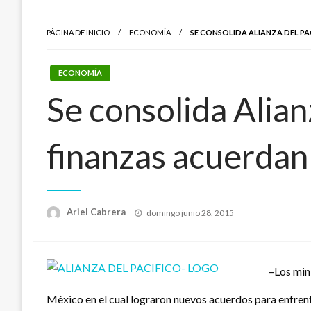
PÁGINA DE INICIO
ECONOMÍA
SE CONSOLIDA ALIANZA DEL PA
ECONOMÍA
Se consolida Alian
finanzas acuerdan
Publicado
Ariel Cabrera
domingo junio 28, 2015
el
–Los mini
México en el cual lograron nuevos acuerdos para enfren