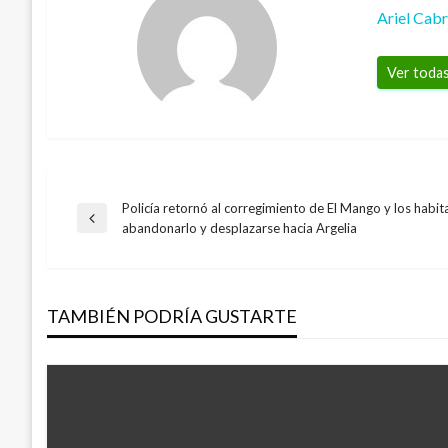
Ariel Cab
Ver todas
Policía retornó al corregimiento de El Mango y los habit
Navegación
Entrada
abandonarlo y desplazarse hacia Argelia
anterior
de
TAMBIÉN PODRÍA GUSTARTE
entradas