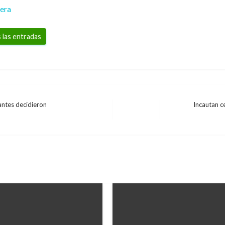
rera
 las entradas
antes decidieron
Incautan c
Entrada
siguiente