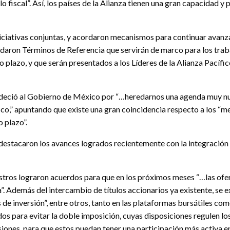
lo fiscal”. Así, los países de la Alianza tienen una gran capacidad
niciativas conjuntas, y acordaron mecanismos para continuar avanz
rdaron Términos de Referencia que servirán de marco para los traba
o plazo, y que serán presentados a los Líderes de la Alianza Pacífic
adeció al Gobierno de México por “…heredarnos una agenda muy nu
cífico,” apuntando que existe una gran coincidencia respecto a los
 plazo”.
s destacaron los avances logrados recientemente con la integració
tros lograron acuerdos para que en los próximos meses “…las ofert
a”. Además del intercambio de títulos accionarios ya existente, se 
 de inversión”, entre otros, tanto en las plataformas bursátiles co
os para evitar la doble imposición, cuyas disposiciones regulen lo
iones, para que estos puedan tener una participación más activa en