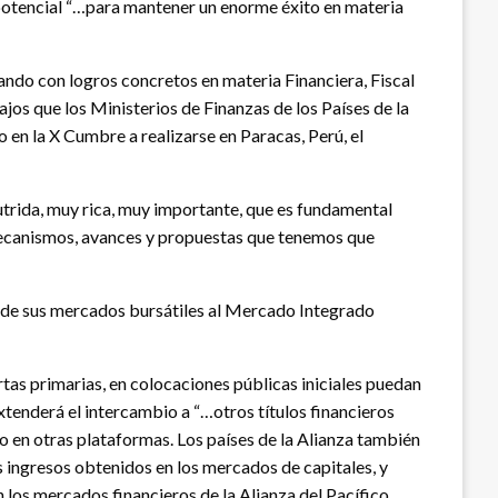
 y potencial “…para mantener un enorme éxito en materia
ando con logros concretos en materia Financiera, Fiscal
jos que los Ministerios de Finanzas de los Países de la
o en la X Cumbre a realizarse en Paracas, Perú, el
trida, muy rica, muy importante, que es fundamental
 “mecanismos, avances y propuestas que tenemos que
n de sus mercados bursátiles al Mercado Integrado
as primarias, en colocaciones públicas iniciales puedan
extenderá el intercambio a “…otros títulos financieros
mo en otras plataformas. Los países de la Alianza también
s ingresos obtenidos en los mercados de capitales, y
 los mercados financieros de la Alianza del Pacífico.