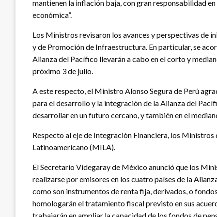
mantienen la inflación baja, con gran responsabilidad en 
económica”.
Los Ministros revisaron los avances y perspectivas de i
y de Promoción de Infraestructura. En particular, se aco
Alianza del Pacífico llevarán a cabo en el corto y median
próximo 3 de julio.
A este respecto, el Ministro Alonso Segura de Perú agr
para el desarrollo y la integración de la Alianza del Pa
desarrollar en un futuro cercano, y también en el mediano
Respecto al eje de Integración Financiera, los Ministro
Latinoamericano (MILA).
El Secretario Videgaray de México anunció que los Minis
realizarse por emisores en los cuatro países de la Alianz
como son instrumentos de renta fija, derivados, o fondos
homologarán el tratamiento fiscal previsto en sus acuerd
trabajarán en ampliar la capacidad de los fondos de pens