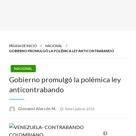
PÁGINA DE INICIO
NACIONAL
GOBIERNO PROMULGÓ LA POLÉMICA LEY ANTICONTRABANDO
NACIONAL
Gobierno promulgó la polémica ley
anticontrabando
Publicado
Giovanni Alarcón M.
lunes julio 6, 2015
el
El