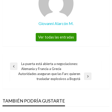
Giovanni Alarcón M.
Ver todas las entradas
Navegación
La puerta está abierta a negociaciones:
Entrada
Alemania y Francia a Grecia
de
anterior
Autoridades aseguran que las Farc quieren
entradas
Entrada
trasladar explosivos a Bogotá
siguiente
TAMBIÉN PODRÍA GUSTARTE