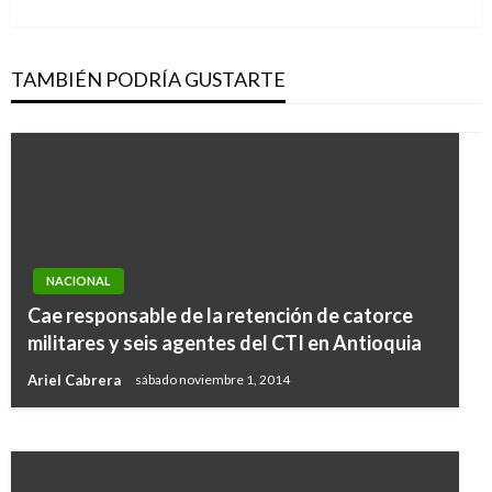
siguiente
TAMBIÉN PODRÍA GUSTARTE
NACIONAL
NACIONAL
Desarticulan banda que comercializaba por
Cae responsable de la retención de catorce
WhatsApp fauna silvestre en riesgo de
militares y seis agentes del CTI en Antioquia
extinción
Ariel Cabrera
sábado noviembre 1, 2014
Ariel Cabrera
jueves diciembre 10, 2020