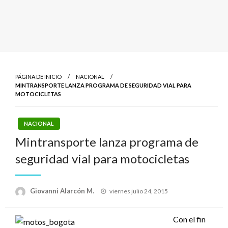
PÁGINA DE INICIO
NACIONAL
MINTRANSPORTE LANZA PROGRAMA DE SEGURIDAD VIAL PARA
MOTOCICLETAS
NACIONAL
Mintransporte lanza programa de
seguridad vial para motocicletas
Publicado
Giovanni Alarcón M.
viernes julio 24, 2015
el
Con el fin