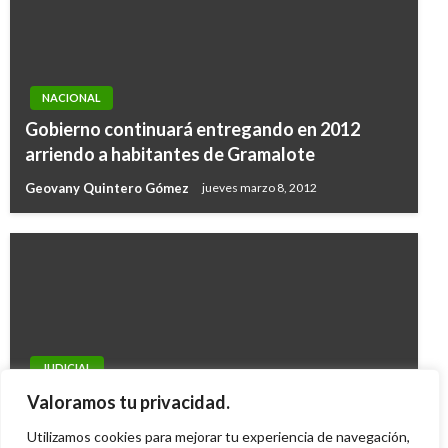
NACIONAL
Gobierno continuará entregando en 2012
arriendo a habitantes de Gramalote
Geovany Quintero Gómez
jueves marzo 8, 2012
JUDICIAL
No prosperó proceso contra magistrado
Valoramos tu privacidad.
Velásquez
Utilizamos cookies para mejorar tu experiencia de navegación,