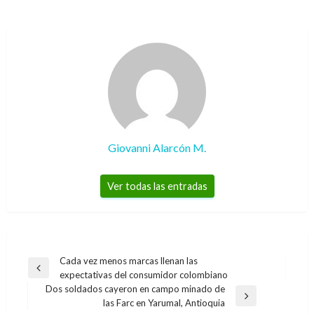
Giovanni Alarcón M.
Ver todas las entradas
Navegación
Cada vez menos marcas llenan las
Entrada
expectativas del consumidor colombiano
de
anterior
Dos soldados cayeron en campo minado de
entradas
Entrada
las Farc en Yarumal, Antioquia