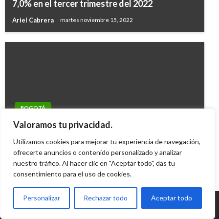
7,0% en el tercer trimestre del 2022
Ariel Cabrera
martes noviembre 15, 2022
BOGOTÁ
La ciudad no puede detenerse durante mi
Valoramos tu privacidad.
convalecencia: Gustavo Petro
Utilizamos cookies para mejorar tu experiencia de navegación,
Iván Briceño
ofrecerte anuncios o contenido personalizado y analizar
lunes junio 18, 2012
nuestro tráfico. Al hacer clic en "Aceptar todo", das tu
consentimiento para el uso de cookies.
Personalizar
Rechazar todo
Aceptar todo
© Radio Santa Fe 1070 am