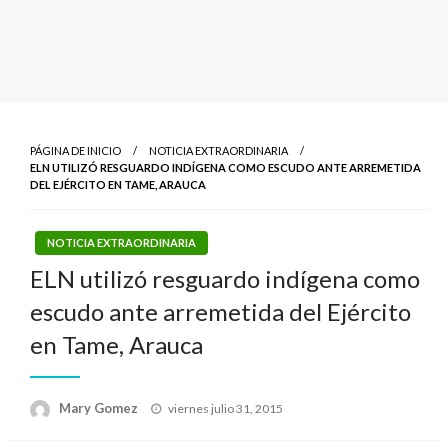
PÁGINA DE INICIO
NOTICIA EXTRAORDINARIA
ELN UTILIZÓ RESGUARDO INDÍGENA COMO ESCUDO ANTE ARREMETIDA
DEL EJÉRCITO EN TAME, ARAUCA
NOTICIA EXTRAORDINARIA
ELN utilizó resguardo indígena como
escudo ante arremetida del Ejército
en Tame, Arauca
Publicado
Mary Gomez
viernes julio 31, 2015
el