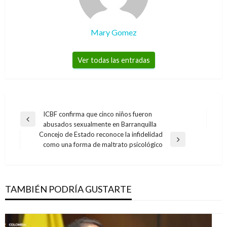
Mary Gomez
Ver todas las entradas
Navegación
ICBF confirma que cinco niños fueron
Entrada
abusados sexualmente en Barranquilla
de
anterior
Concejo de Estado reconoce la infidelidad
entradas
Entrada
como una forma de maltrato psicológico
siguiente
TAMBIÉN PODRÍA GUSTARTE