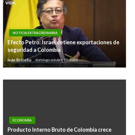
NOTICIA EXTRAORDINARIA
NOTICIA EXTRAORDINARIA
Procuraduría formuló pliego de cargos a
Efecto Petro: Israel detiene exportaciones de
directivos de la Concesionaria Ruta del Sol por
seguridad a Colombia
otro caso de corrupción
Iván Briceño
domingo octubre 15, 2023
Ariel Cabrera
miércoles diciembre 18, 2019
ECONOMÍA
Producto Interno Bruto de Colombia crece