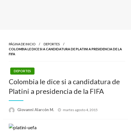
PÁGINA DE INICIO
DEPORTES
COLOMBIA LE DICE SI A CANDIDATURA DE PLATINI A PRESIDENCIA DE LA
FIFA
DEPORTES
Colombia le dice si a candidatura de
Platini a presidencia de la FIFA
Publicado
Giovanni Alarcón M.
martes agosto 4, 2015
el