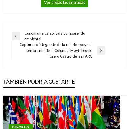
Ver todas las entradas
Navegación
Cundinamarca aplicará comparendo
Entrada
ambiental
de
anterior
Capturado integrante de la red de apoyo al
entradas
terrorismo de la Columna Móvil Teófilo
Entrada
Forero Castro de las FARC
siguiente
TAMBIÉN PODRÍA GUSTARTE
DEPORTES