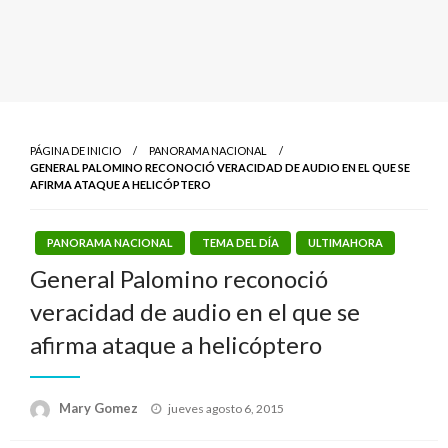
PÁGINA DE INICIO
PANORAMA NACIONAL
GENERAL PALOMINO RECONOCIÓ VERACIDAD DE AUDIO EN EL QUE SE
AFIRMA ATAQUE A HELICÓPTERO
PANORAMA NACIONAL
TEMA DEL DÍA
ULTIMAHORA
General Palomino reconoció
veracidad de audio en el que se
afirma ataque a helicóptero
Publicado
Mary Gomez
jueves agosto 6, 2015
el