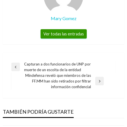
Mary Gomez
Ver todas las entradas
Navegación
Capturan a dos funcionarios de UNP por
Entrada
muerte de un escolta de la entidad
de
anterior
Mindefensa reveló que miembros de las
entradas
FF.MM han sido retirados por filtrar
Entrada
información confidencial
siguiente
NOTICIA EXTRAORDINARIA
Fiscal de la CPI concluye que régimen de
Maduro cometió crímenes de lesa humanidad
TAMBIÉN PODRÍA GUSTARTE
Iván Briceño
lunes diciembre 14, 2020