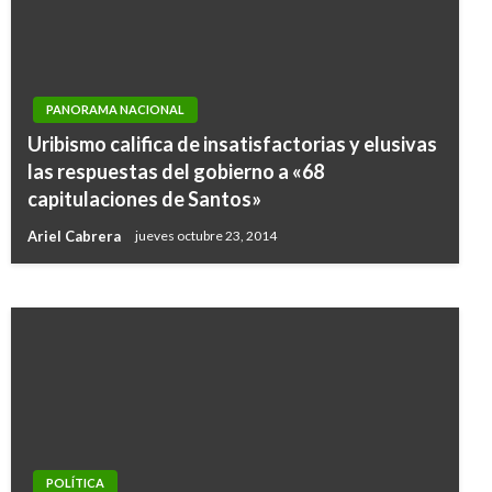
PANORAMA NACIONAL
PANORAMA NACIONAL
Uribismo califica de insatisfactorias y elusivas
A pocas horas de que EE.UU. conozca su nuevo
las respuestas del gobierno a «68
presidente, en todo el mundo hay gran
capitulaciones de Santos»
expectativa
Ariel Cabrera
jueves octubre 23, 2014
Giovanni Alarcón M.
martes noviembre 8, 2016
POLÍTICA