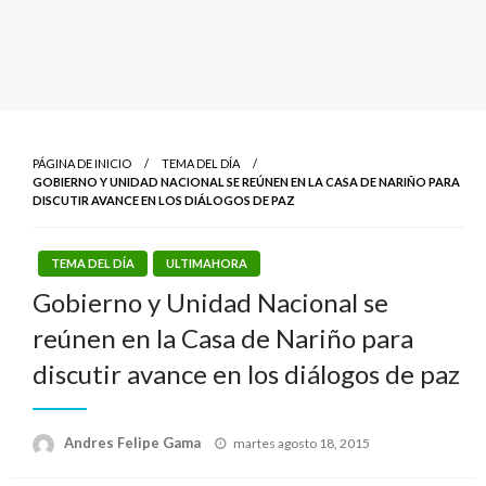
PÁGINA DE INICIO
TEMA DEL DÍA
GOBIERNO Y UNIDAD NACIONAL SE REÚNEN EN LA CASA DE NARIÑO PARA
DISCUTIR AVANCE EN LOS DIÁLOGOS DE PAZ
TEMA DEL DÍA
ULTIMAHORA
Gobierno y Unidad Nacional se
reúnen en la Casa de Nariño para
discutir avance en los diálogos de paz
Publicado
Andres Felipe Gama
martes agosto 18, 2015
el