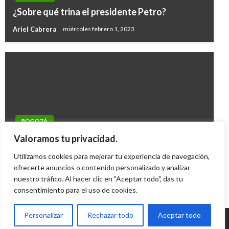
¿Sobre qué trina el presidente Petro?
Ariel Cabrera
miércoles febrero 1, 2023
BOGOTÁ
Distrito anunció mejoras en Transmilenio y
Valoramos tu privacidad.
SITP
Utilizamos cookies para mejorar tu experiencia de navegación,
Mary Gomez
ofrecerte anuncios o contenido personalizado y analizar
miércoles enero 21, 2015
nuestro tráfico. Al hacer clic en "Aceptar todo", das tu
consentimiento para el uso de cookies.
Personalizar
Rechazar todo
Aceptar todo
© Radio Santa Fe 1070 am