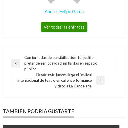
Andres Felipe Gama
Ver todas las entradas
Navegación
Con jornadas de sensibilización Tunjuelito
pretende ser localidad sin llantas en espacio
de
Entrada
público
anterior
entradas
Desde este jueves llega el festival
internacional de teatro en calle, performance
Entrada
y circo a La Candelaria
siguiente
TAMBIÉN PODRÍA GUSTARTE