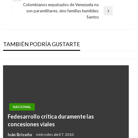
de
Colombianos expulsados de Venezuela no
anterior
son paramilitares, sino familias humildes:
entradas
Entrada
Santos
siguiente
BOYACÁ
Procuraduría sancionó por un mes a siete
concejales de Garagoa, Boyacá
TAMBIÉN PODRÍA GUSTARTE
Iván Briceño
martes junio 18, 2013
NACIONAL
Fedesarrollo crítica duramente las
concesiones viales
Iván Briceño
miércoles abril 7, 2010