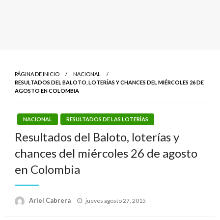
PÁGINA DE INICIO
NACIONAL
RESULTADOS DEL BALOTO, LOTERÍAS Y CHANCES DEL MIÉRCOLES 26 DE
AGOSTO EN COLOMBIA
NACIONAL
RESULTADOS DE LAS LOTERÍAS
Resultados del Baloto, loterías y
chances del miércoles 26 de agosto
en Colombia
Publicado
Ariel Cabrera
jueves agosto 27, 2015
el