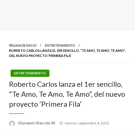
PÁGINA DE INICIO
ENTRETENIMIENTO
ROBERTO CARLOS LANZA EL 1ER SENCILLO, “TE AMO, TE AMO, TE AMO”,
DEL NUEVO PROYECTO ‘PRIMERA FILA’
ENTRETENIMIENTO
Roberto Carlos lanza el 1er sencillo,
“Te Amo, Te Amo, Te Amo”, del nuevo
proyecto ‘Primera Fila’
Publicado
Giovanni Alarcón M.
viernes septiembre 4, 2015
el