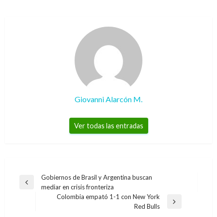
Giovanni Alarcón M.
Ver todas las entradas
Navegación
Gobiernos de Brasil y Argentina buscan
Entrada
mediar en crisis fronteriza
de
anterior
Colombia empató 1-1 con New York
entradas
Entrada
Red Bulls
CINE
siguiente
ENTRETENIMIENTO