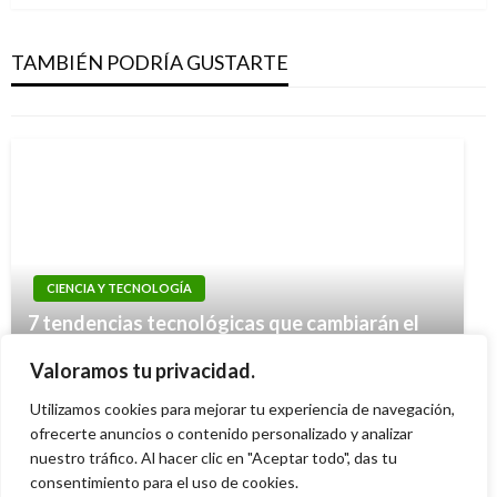
Descubren el primer planeta potencialmente
habitable fuera del Sistema Solar
TAMBIÉN PODRÍA GUSTARTE
Giovanni Alarcón M.
jueves septiembre 30, 2010
CIENCIA Y TECNOLOGÍA
CIENCIA Y TECNOLOGÍA
7 tendencias tecnológicas que cambiarán el
CIENCIA Y TECNOLOGÍA
La NSA trabaja en una super-computadora
futuro de las organizaciones en 2020
Corona y Ecopetrol desarrollan producto para
Valoramos tu privacidad.
para espiar
Manuel Reyes Beltran
viernes marzo 27, 2020
retirar grasas y aceites del agua
Utilizamos cookies para mejorar tu experiencia de navegación,
Iván Briceño
viernes enero 3, 2014
Iván Briceño
ofrecerte anuncios o contenido personalizado y analizar
martes noviembre 20, 2018
nuestro tráfico. Al hacer clic en "Aceptar todo", das tu
consentimiento para el uso de cookies.