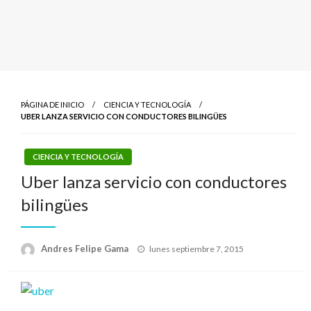
PÁGINA DE INICIO
CIENCIA Y TECNOLOGÍA
UBER LANZA SERVICIO CON CONDUCTORES BILINGÜES
CIENCIA Y TECNOLOGÍA
Uber lanza servicio con conductores
bilingües
Publicado
Andres Felipe Gama
lunes septiembre 7, 2015
el