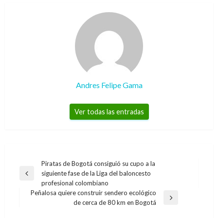
Andres Felipe Gama
Ver todas las entradas
Navegación
Piratas de Bogotá consiguió su cupo a la
siguiente fase de la Liga del baloncesto
de
Entrada
profesional colombiano
anterior
entradas
Peñalosa quiere construir sendero ecológico
Entrada
de cerca de 80 km en Bogotá
siguiente
CIENCIA Y TECNOLOGÍA