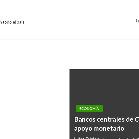
L
 todo el país
Entrada
siguiente
 y poner esta
 dinámica: Duque
ECONOMÍA
Bancos centrales de C
apoyo monetario