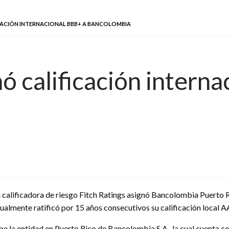
ICACIÓN INTERNACIONAL BBB+ A BANCOLOMBIA
nó calificación intern
 calificadora de riesgo Fitch Ratings asignó Bancolombia Puerto R
gualmente ratificó por 15 años consecutivos su calificación local A
ecibe la entidad en Puerto Rico de Bancolombia S.A., la cual cuenta