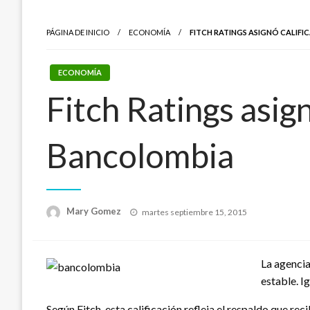
PÁGINA DE INICIO
ECONOMÍA
FITCH RATINGS ASIGNÓ CALIF
ECONOMÍA
Fitch Ratings asig
Bancolombia
Publicado
Mary Gomez
martes septiembre 15, 2015
el
La agencia
estable. I
Según Fitch, esta calificación refleja el respaldo que r