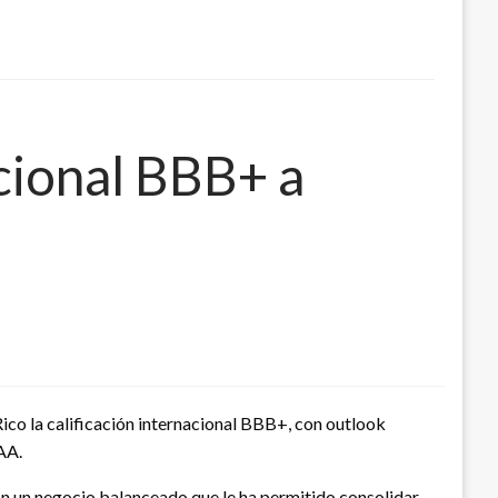
acional BBB+ a
ico la calificación internacional BBB+, con outlook
AA.
 con un negocio balanceado que le ha permitido consolidar