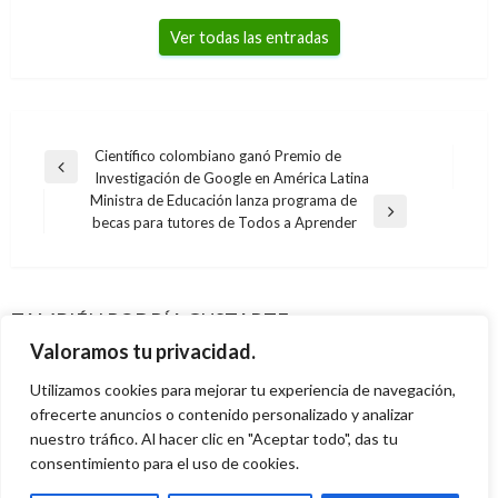
Ver todas las entradas
Navegación
Científico colombiano ganó Premio de
Entrada
Investigación de Google en América Latina
de
anterior
Ministra de Educación lanza programa de
entradas
Entrada
becas para tutores de Todos a Aprender
ECONOMÍA
siguiente
ECONOMÍA
Comerciantes de Cúcuta reportan ganancias
Cyberlunes: el paso a paso de una compra
ECONOMÍA
por 5.000 millones tras ingreso de
online
ECONOMÍA
TAMBIÉN PODRÍA GUSTARTE
MinHacienda realiza colocación de TES de
venezolanos
Gobierno busca impulsar emprendimiento del
Iván Briceño
lunes octubre 7, 2019
Valoramos tu privacidad.
Corto Plazo por $250 mil millones
Andres Felipe Gama
lunes julio 18, 2016
sector cafetero con beneficios tributarios
Utilizamos cookies para mejorar tu experiencia de navegación,
Giovanni Alarcón M.
martes enero 23, 2018
Manuel Reyes Beltran
ofrecerte anuncios o contenido personalizado y analizar
viernes diciembre 7, 2018
nuestro tráfico. Al hacer clic en "Aceptar todo", das tu
consentimiento para el uso de cookies.