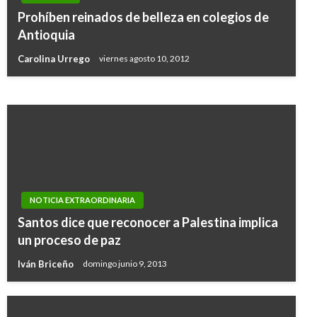
que algunos colegios privados están
Prohíben reinados de belleza en colegios de
cobrando por servicios de alimentación y
Antioquia
transporte
Carolina Urrego
viernes agosto 10, 2012
Iván Briceño
viernes abril 3, 2020
NOTICIA EXTRAORDINARIA
Santos dice que reconocer a Palestina implica
un proceso de paz
Iván Briceño
domingo junio 9, 2013