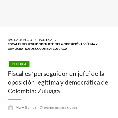
PÁGINA DE INICIO
POLÍTICA
FISCAL ES ‘PERSEGUIDOR EN JEFE’ DE LA OPOSICIÓN LEGÍTIMA Y
DEMOCRÁTICA DE COLOMBIA: ZULUAGA
POLÍTICA
Fiscal es ‘perseguidor en jefe’ de la
oposición legítima y democrática de
Colombia: Zuluaga
Publicado
Mary Gomez
martes octubre 6, 2015
el