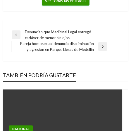
Ver todas las entradas
Navegación
Denuncian que Medicinal Legal entregó
Entrada
cadáver de menor sin ojos
de
anterior
Pareja homosexual denuncia discriminación
entradas
Entrada
y agresión en Parque Lleras de Medellín
siguiente
TAMBIÉN PODRÍA GUSTARTE
PANORAMA NACIONAL
Martha Villalba denuncia ante MinEducación
NACIONAL