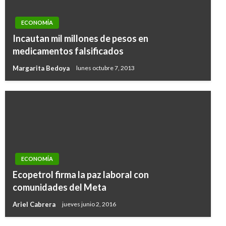
ECONOMÍA
Incautan mil millones de pesos en
medicamentos falsificados
Margarita Bedoya
lunes octubre 7, 2013
ECONOMÍA
ECONOMÍA
Ecopetrol firma la paz laboral con
Nueva política catastral para Colombia
comunidades del Meta
implementará el gobierno nacional
Ariel Cabrera
jueves junio 2, 2016
Ariel Cabrera
miércoles marzo 27, 2019