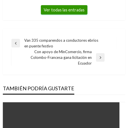
Ver todas las entradas
Navegación
Van 335 comparendos a conductores ebrios
Entrada
en puente festivo
de
anterior
Con apoyo de MinComercio, firma
entradas
Colombo-Francesa gana licitación en
Entrada
Ecuador
siguiente
TAMBIÉN PODRÍA GUSTARTE