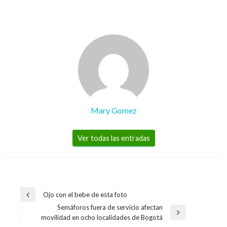
Mary Gomez
Ver todas las entradas
Navegación
Ojo con el bebe de esta foto
Entrada
de
Semáforos fuera de servicio afectan
anterior
Entrada
movilidad en ocho localidades de Bogotá
entradas
siguiente