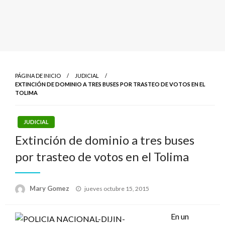
PÁGINA DE INICIO
JUDICIAL
EXTINCIÓN DE DOMINIO A TRES BUSES POR TRASTEO DE VOTOS EN EL
TOLIMA
JUDICIAL
Extinción de dominio a tres buses
por trasteo de votos en el Tolima
Publicado
Mary Gomez
jueves octubre 15, 2015
el
En un