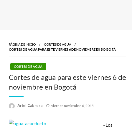
PÁGINA DE INICIO
CORTES DE AGUA
CORTES DE AGUA PARA ESTE VIERNES 6 DE NOVIEMBRE EN BOGOTÁ
CORTES DE AGUA
Cortes de agua para este viernes 6 de
noviembre en Bogotá
Publicado
Ariel Cabrera
viernes noviembre 6, 2015
el
–Los