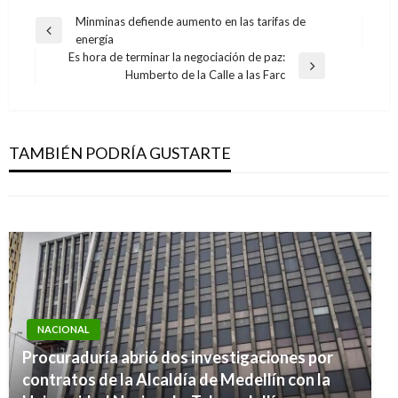
Navegación
Minminas defiende aumento en las tarifas de
Entrada
energía
de
anterior
Es hora de terminar la negociación de paz:
entradas
Entrada
Humberto de la Calle a las Farc
siguiente
NACIONAL
NACIONAL
Gustavo Petro denunció amenazas de muerte
Túneles Tres y Cinco de vía Bogotá-
contra su hermano
TAMBIÉN PODRÍA GUSTARTE
Villavicencio ya son una realidad
Iván Briceño
lunes octubre 15, 2018
Manuel Reyes Beltran
lunes enero 20, 2020
NACIONAL
Procuraduría abrió dos investigaciones por
contratos de la Alcaldía de Medellín con la