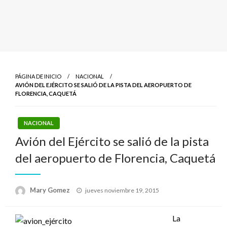
PÁGINA DE INICIO
NACIONAL
AVIÓN DEL EJÉRCITO SE SALIÓ DE LA PISTA DEL AEROPUERTO DE
FLORENCIA, CAQUETÁ
NACIONAL
Avión del Ejército se salió de la pista
del aeropuerto de Florencia, Caquetá
Publicado
Mary Gomez
jueves noviembre 19, 2015
el
La