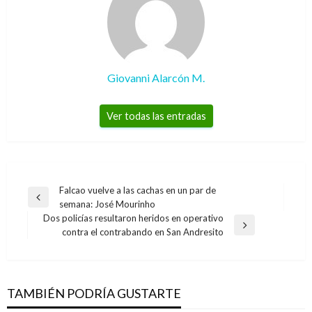
Giovanni Alarcón M.
Ver todas las entradas
Navegación
Falcao vuelve a las cachas en un par de
Entrada
semana: José Mourinho
de
anterior
Dos policías resultaron heridos en operativo
entradas
Entrada
contra el contrabando en San Andresito
siguiente
TAMBIÉN PODRÍA GUSTARTE