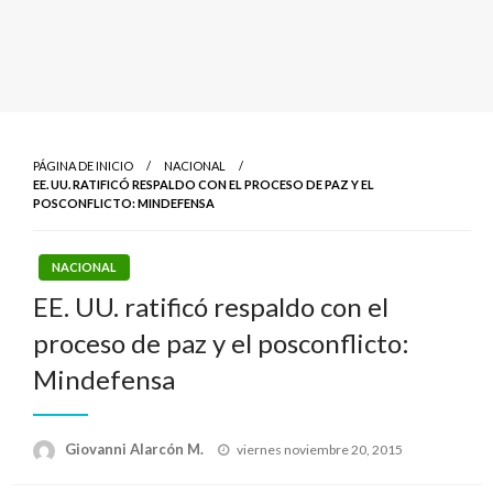
PÁGINA DE INICIO
NACIONAL
EE. UU. RATIFICÓ RESPALDO CON EL PROCESO DE PAZ Y EL
POSCONFLICTO: MINDEFENSA
NACIONAL
EE. UU. ratificó respaldo con el
proceso de paz y el posconflicto:
Mindefensa
Publicado
Giovanni Alarcón M.
viernes noviembre 20, 2015
el