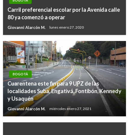
BOGOTÁ
Carril preferencial escolar por la Avenida calle
80 ya comenzó a operar
Giovanni Alarcón M.
lunes enero 27, 2020
BOGOTÁ
Cuarentena este fin para 9 UPZ de las
localidades Suba, Engativá, Fontibón, Kennedy
y Usaquén
Giovanni Alarcón M.
miércoles enero 27, 2021