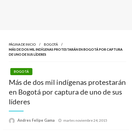
PÁGINA DE INICIO
BOGOTÁ
MÁS DE DOS MIL INDÍGENAS PROTESTARÁN EN BOGOTÁ POR CAPTURA
DE UNO DE SUS LÍDERES
BOGOTÁ
Más de dos mil indígenas protestarán
en Bogotá por captura de uno de sus
líderes
Publicado
Andres Felipe Gama
martes noviembre 24, 2015
el