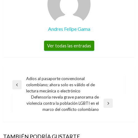
Andres Felipe Gama
Ver todas las entradas
Navegación
Adios al pasaporte convencional
colombiano; ahora solo es válido el de
de
Entrada
lectura mecánica o electrónico
anterior
entradas
Defensoría revela grave panorama de
violencia contra la población LGBTI en el
Entrada
marco del conflicto colombiano
siguiente
TAMBIÉN PODRÍA GUSTARTE