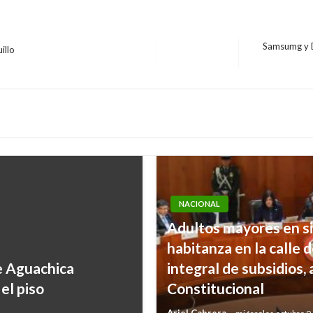
Samsumg y D
illo
Entrada
siguiente
NACIONAL
Adultos mayores en si
habitanza en la calle 
e Aguachica
integral de subsidios, 
el piso
Constitucional