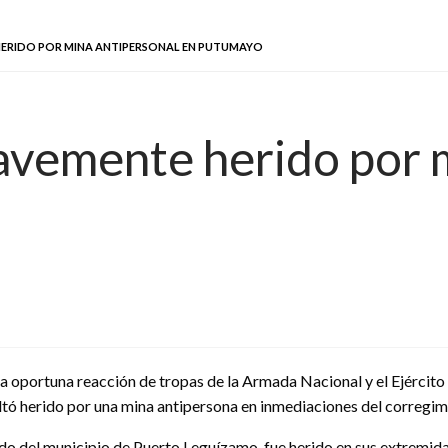
ERIDO POR MINA ANTIPERSONAL EN PUTUMAYO
vemente herido por m
la oportuna reacción de tropas de la Armada Nacional y el Ejército 
ltó herido por una mina antipersona en inmediaciones del corregi
ndo del municipio de Puerto Leguízamo, fue herido en sus extremid