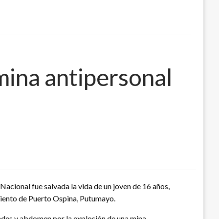
ina antipersonal
Nacional fue salvada la vida de un joven de 16 años,
miento de Puerto Ospina, Putumayo.
ades y abdomen por la explosión de una mina