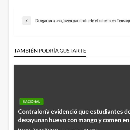
Navegación
Drogaron a una joven para robarle el cabello en Teusaqu
Entrada
anterior
de
TAMBIÉN PODRÍA GUSTARTE
entradas
NACIONAL
Contraloría evidenció que estudiantes d
desayunan huevo con mango y comen en 