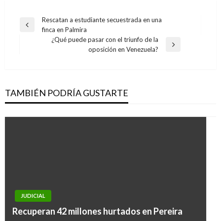
Navegación
Rescatan a estudiante secuestrada en una
Entrada
finca en Palmira
de
anterior
¿Qué puede pasar con el triunfo de la
entradas
Entrada
oposición en Venezuela?
siguiente
TAMBIÉN PODRÍA GUSTARTE
NACIONAL
JUDICIAL
Cali: descubren ambulancia que transportaba
Recuperan 42 millones hurtados en Pereira