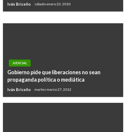
pasajeros
Iván Briceño
sábado enero 23, 2010
Manuel Reyes Beltran
miércoles diciembre 19, 2018
JUDICIAL
Gobierno pide que liberaciones no sean
propaganda política o mediática
Iván Briceño
martes marzo 27, 2012