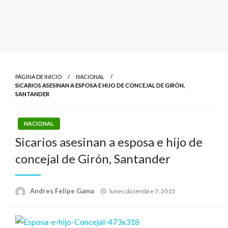
PÁGINA DE INICIO
NACIONAL
SICARIOS ASESINAN A ESPOSA E HIJO DE CONCEJAL DE GIRÓN,
SANTANDER
NACIONAL
Sicarios asesinan a esposa e hijo de
concejal de Girón, Santander
Publicado
Andres Felipe Gama
lunes diciembre 7, 2015
el