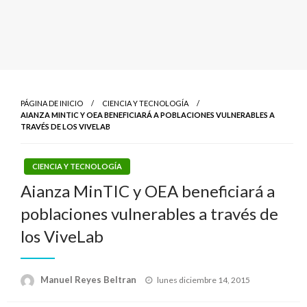
PÁGINA DE INICIO
CIENCIA Y TECNOLOGÍA
AIANZA MINTIC Y OEA BENEFICIARÁ A POBLACIONES VULNERABLES A
TRAVÉS DE LOS VIVELAB
CIENCIA Y TECNOLOGÍA
Aianza MinTIC y OEA beneficiará a
poblaciones vulnerables a través de
los ViveLab
Publicado
Manuel Reyes Beltran
lunes diciembre 14, 2015
el