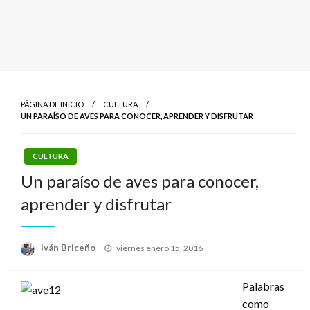
PÁGINA DE INICIO
CULTURA
UN PARAÍSO DE AVES PARA CONOCER, APRENDER Y DISFRUTAR
CULTURA
Un paraíso de aves para conocer,
aprender y disfrutar
Publicado
Iván Briceño
viernes enero 15, 2016
el
Palabras
como