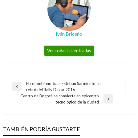
Iván Briceño
Ver todas las entradas
Navegación
El colombiano Juan Esteban Sarmiento se
Entrada
retiró del Rally Dakar 2016
de
anterior
Centro de Bogotá se convierte en epicentro
entradas
Entrada
tecnológico de la ciudad
siguiente
TAMBIÉN PODRÍA GUSTARTE