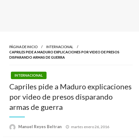
PÁGINA DE INICIO
INTERNACIONAL
CAPRILES PIDE A MADURO EXPLICACIONES POR VIDEO DE PRESOS
DISPARANDO ARMAS DE GUERRA
INTERNACIONAL
Capriles pide a Maduro explicaciones
por video de presos disparando
armas de guerra
Publicado
Manuel Reyes Beltran
martes enero 26, 2016
el