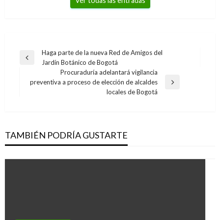
Ver todas las entradas
Navegación
Haga parte de la nueva Red de Amigos del
Entrada
Jardín Botánico de Bogotá
de
anterior
Procuraduría adelantará vigilancia
entradas
preventiva a proceso de elección de alcaldes
Entrada
locales de Bogotá
siguiente
TAMBIÉN PODRÍA GUSTARTE