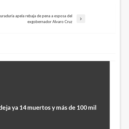
uraduría apela rebaja de pena a esposa del
exgobernador Alvaro Cruz
deja ya 14 muertos y más de 100 mil
va plan para superar la nueva
en Mocoa