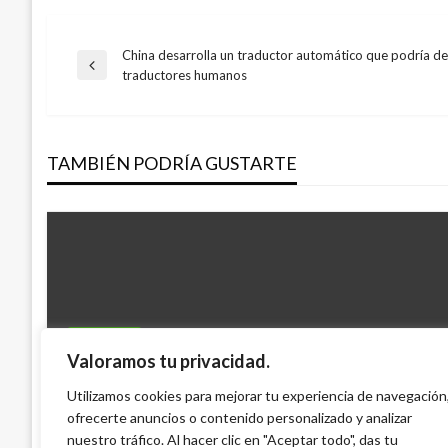
China desarrolla un traductor automático que podría de
Navegación
Entrada
traductores humanos
anterior
de
TAMBIÉN PODRÍA GUSTARTE
entradas
BOGOTÁ
Valoramos tu privacidad.
POLÍTICA
Invierno Bogotá: Desbordamientos en q
Cerco diplomático contra la dictadura d
Utilizamos cookies para mejorar tu experiencia de navegación
alcantarillas en el Chicó
ofrecerte anuncios o contenido personalizado y analizar
irreversible: Duque
Iván Briceño
viernes noviembre 21, 2014
nuestro tráfico. Al hacer clic en "Aceptar todo", das tu