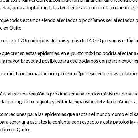
ac) para adoptar medidas tendientes a contener la creciente epid
rque todos estamos siendo afectados o podríamos ser afectados p
c en Quito.
 cubre a 170 municipios del país y más de 14.000 personas están i
tmo que crecen estas epidemias, en el punto máximo podría afectar 
ud a la mayor brevedad posible, para que podamos compartir experie
iene mucha información ni experiencia “por eso, entre más colabor
evé realizar una reunión la próxima semana con los ministros de sa
dar una agenda conjunta y evitar la expansión del zika en América 
oncreciones para las epidemias que azotan el mundo, como el zika
para tener una estrategia conjunta con respecto a esta patología»
lebró en Quito.