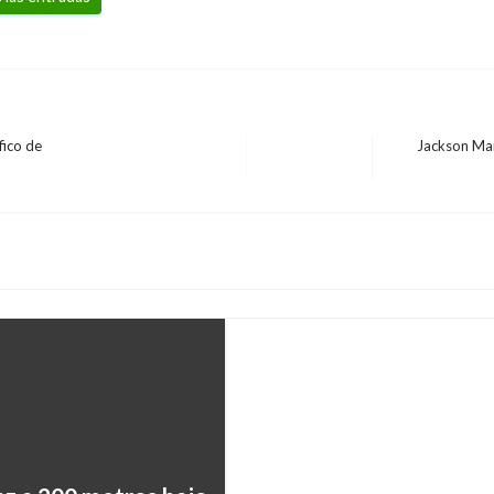
fico de
Jackson Mart
Entrada
CUNDINAMARCA
siguiente
Encontraron en centro
desaparecido en Soac
Iván Briceño
viernes agosto 16, 20
suntas