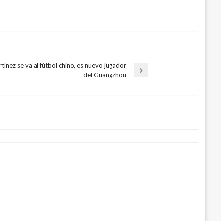
ínez se va al fútbol chino, es nuevo jugador
del Guangzhou
 comercial a niñas que habían
ha
19