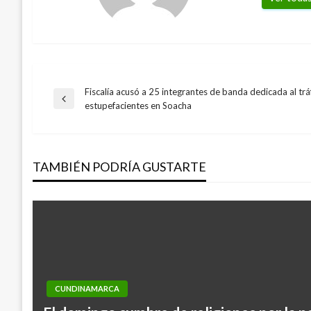
Fiscalía acusó a 25 integrantes de banda dedicada al trá
Navegación
Entrada
estupefacientes en Soacha
anterior
de
TAMBIÉN PODRÍA GUSTARTE
entradas
CUNDINAMARCA
CUNDINAMARCA
Procuraduría abre investigación por pre