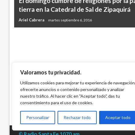
El domingo cumbre de religiones por la p
irregularidades en proyecto de vivienda e
tierra en la Catedral de Sal de Zipaquirá
municipio de Madrid
Ariel Cabrera
martes septiembre 6, 2016
Ariel Cabrera
jueves julio 4, 2019
Valoramos tu privacidad.
Utilizamos cookies para mejorar tu experiencia de navegación
ofrecerte anuncios o contenido personalizado y analizar
nuestro tráfico. Al hacer clic en "Aceptar todo", das tu
consentimiento para el uso de cookies.
Personalizar
Rechazar todo
Aceptar todo
© Radio Santa Fe 1070 am