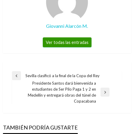
Giovanni Alarcón M.
Ver todas las entradas
Navegación
Sevilla clasificó a la final de la Copa del Rey
Entrada
de
Presidente Santos dará bienvenida a
anterior
estudiantes de Ser Pilo Paga 1 y 2 en
entradas
Entrada
Medellín y entregará obras del túnel de
siguiente
Copacabana
TAMBIÉN PODRÍA GUSTARTE