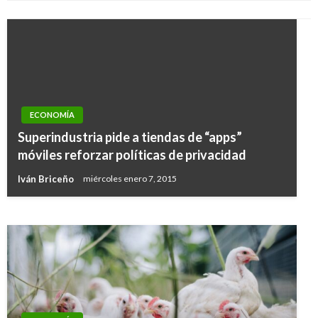
ECONOMÍA
ECONOMÍA
Superindustria pide a tiendas de “apps”
Arrancó la mesa de alto nivel contra el
móviles reforzar políticas de privacidad
contrabando
Iván Briceño
miércoles enero 7, 2015
Iván Briceño
sábado septiembre 22, 2018
ECONOMÍA