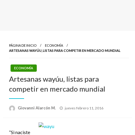
PÁGINA DE INICIO
ECONOMÍA
ARTESANAS WAYÚU, LISTAS PARA COMPETIR EN MERCADO MUNDIAL
ECONOMÍA
Artesanas wayúu, listas para
competir en mercado mundial
Publicado
Giovanni Alarcón M.
jueves febrero 11, 2016
el
“Si naciste