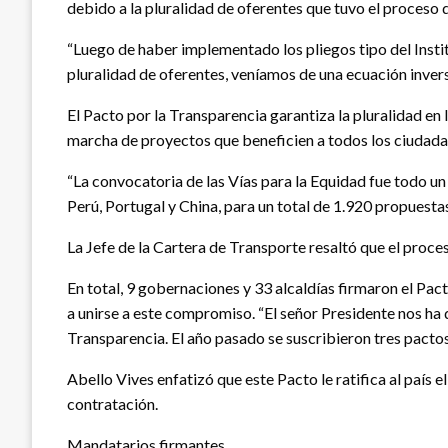
debido a la pluralidad de oferentes que tuvo el proceso 
“Luego de haber implementado los pliegos tipo del Instit
pluralidad de oferentes, veníamos de una ecuación inversa
El Pacto por la Transparencia garantiza la pluralidad en 
marcha de proyectos que beneficien a todos los ciudada
“La convocatoria de las Vías para la Equidad fue todo un
Perú, Portugal y China, para un total de 1.920 propuest
La Jefe de la Cartera de Transporte resaltó que el proce
En total, 9 gobernaciones y 33 alcaldías firmaron el Pac
a unirse a este compromiso. “El señor Presidente nos ha 
Transparencia. El año pasado se suscribieron tres pacto
Abello Vives enfatizó que este Pacto le ratifica al país e
contratación.
Mandatarios firmantes