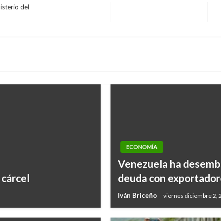
sterio del
E
s
ECONOMÍA
Venezuela ha desembo
 cárcel
deuda con exportador
Iván Briceño
viernes diciembre 2,