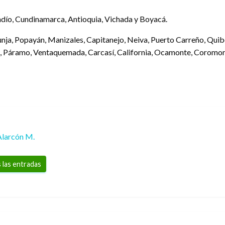
ndío, Cundinamarca, Antioquia, Vichada y Boyacá.
Tunja, Popayán, Manizales, Capitanejo, Neiva, Puerto Carreño, Quibdó
ta, Páramo, Ventaquemada, Carcasí, California, Ocamonte, Coromo
Alarcón M.
 las entradas