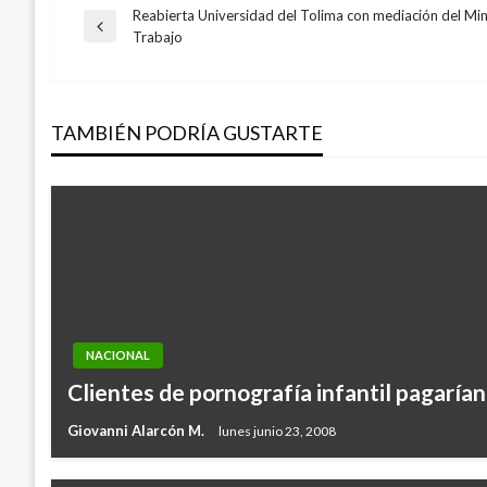
Reabierta Universidad del Tolima con mediación del Mini
Navegación
Entrada
Trabajo
anterior
de
TAMBIÉN PODRÍA GUSTARTE
entradas
NACIONAL
Clientes de pornografía infantil pagarían
Giovanni Alarcón M.
lunes junio 23, 2008