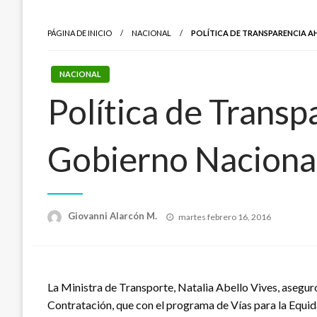
PÁGINA DE INICIO
NACIONAL
POLÍTICA DE TRANSPARENCIA A
NACIONAL
Política de Transp
Gobierno Naciona
Publicado
Giovanni Alarcón M.
martes febrero 16, 2016
el
La Ministra de Transporte, Natalia Abello Vives, aseguró
Contratación, que con el programa de Vías para la Equida