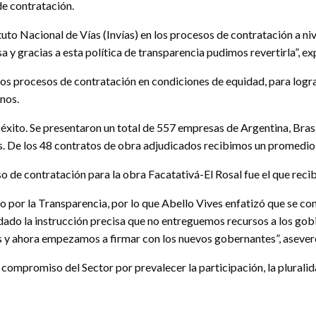
de contratación.
uto Nacional de Vías (Invías) en los procesos de contratación a ni
 y gracias a esta política de transparencia pudimos revertirla”, exp
los procesos de contratación en condiciones de equidad, para lograr
nos.
 éxito. Se presentaron un total de 557 empresas de Argentina, Bras
as. De los 48 contratos de obra adjudicados recibimos un promedio 
so de contratación para la obra Facatativá-El Rosal fue el que rec
to por la Transparencia, por lo que Abello Vives enfatizó que se c
dado la instrucción precisa que no entreguemos recursos a los gobi
s y ahora empezamos a firmar con los nuevos gobernantes”, aseveró 
l compromiso del Sector por prevalecer la participación, la pluralid