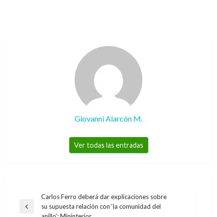
Giovanni Alarcón M.
Ver todas las entradas
Navegación
Carlos Ferro deberá dar explicaciones sobre
su supuesta relación con ‘la comunidad del
de
Entrada
anillo’: Mininterior