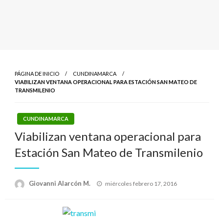
PÁGINA DE INICIO
CUNDINAMARCA
VIABILIZAN VENTANA OPERACIONAL PARA ESTACIÓN SAN MATEO DE
TRANSMILENIO
CUNDINAMARCA
Viabilizan ventana operacional para
Estación San Mateo de Transmilenio
Publicado
Giovanni Alarcón M.
miércoles febrero 17, 2016
el