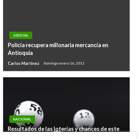
JUDICIAL
Policía recupera millonaria mercancía en
Antioquia
Carlos Martinez
domingo enero 16, 2011
NACIONAL
NACIONAL
NACIONAL
Resultados de las loterías y chances de este
En lo corrido de 2019 se ha gestionado cerca
Urabá Antioqueño: Puerto Antioquia y Puerto
jueves 19 de junio de 2025 en Colombia