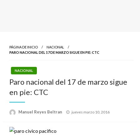
PÁGINA DE INICIO
NACIONAL
PARO NACIONAL DEL 17 DE MARZO SIGUE EN PIE: CTC
NACIONAL
Paro nacional del 17 de marzo sigue
en pie: CTC
Publicado
Manuel Reyes Beltran
jueves marzo 10, 2016
el