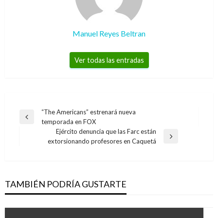
Manuel Reyes Beltran
Ver todas las entradas
Navegación
“The Americans” estrenará nueva
Entrada
temporada en FOX
de
anterior
Ejército denuncia que las Farc están
entradas
Entrada
extorsionando profesores en Caquetá
siguiente
TAMBIÉN PODRÍA GUSTARTE