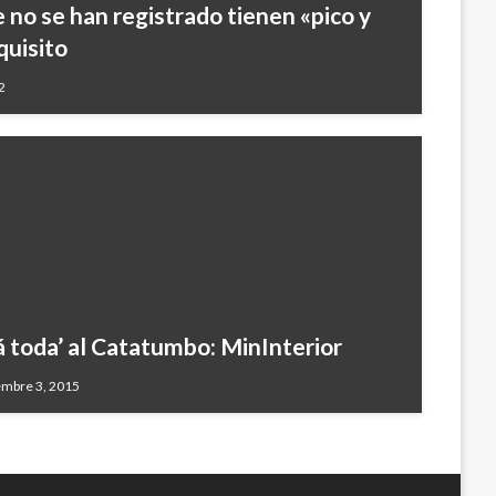
 no se han registrado tienen «pico y
quisito
2
á toda’ al Catatumbo: MinInterior
embre 3, 2015