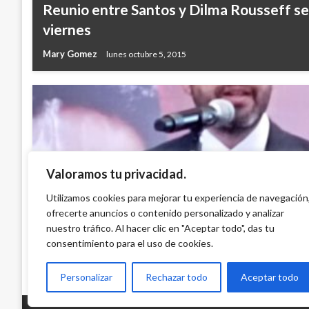
Reunio entre Santos y Dilma Rousseff se
viernes
Mary Gomez
lunes octubre 5, 2015
Valoramos tu privacidad.
BOGOTÁ
Alcalde recibe grado de Teniente de la R
Utilizamos cookies para mejorar tu experiencia de navegación
ofrecerte anuncios o contenido personalizado y analizar
Aeroespacial
nuestro tráfico. Al hacer clic en "Aceptar todo", das tu
Giovanni Alarcón M.
miércoles marzo 6, 2024
consentimiento para el uso de cookies.
Personalizar
Rechazar todo
Aceptar todo