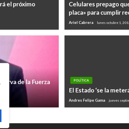
rá el próximo
Celulares prepago que
placa» para cumplir re
Ariel Cabrera
lunes octubre 1, 201
eserva de la Fuerza
POLÍTICA
,
El Estado ‘se la meter
Andres Felipe Gama
jueves septi