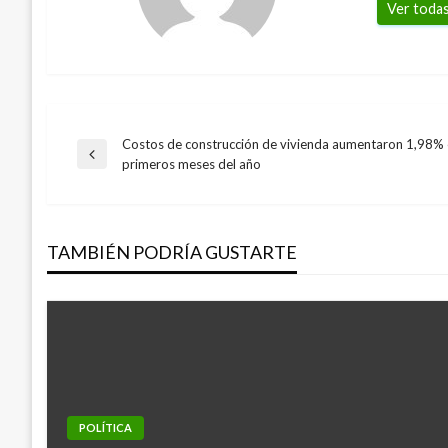
Ver todas
Costos de construcción de vivienda aumentaron 1,98% 
Navegación
Entrada
primeros meses del año
anterior
de
TAMBIÉN PODRÍA GUSTARTE
entradas
POLÍTICA