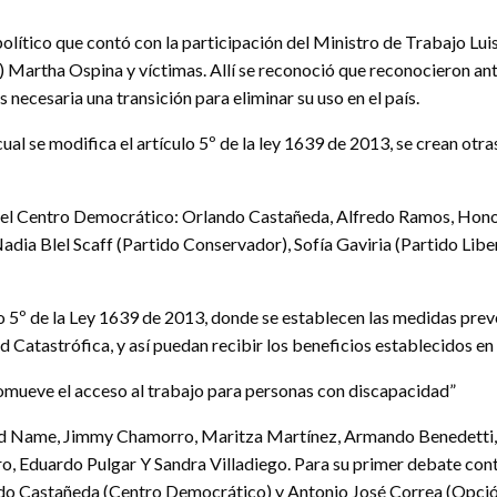
político que contó con la participación del Ministro de Trabajo Lu
S) Martha Ospina y víctimas. Allí se reconoció que reconocieron ante
 necesaria una transición para eliminar su uso en el país.
l se modifica el artículo 5º de la ley 1639 de 2013, se crean otra
s del Centro Democrático: Orlando Castañeda, Alfredo Ramos, Hon
adia Blel Scaff (Partido Conservador), Sofía Gaviria (Partido Lib
o 5º de la Ley 1639 de 2013, donde se establecen las medidas preve
atastrófica, y así puedan recibir los beneficios establecidos en 
omueve el acceso al trabajo para personas con discapacidad”
avid Name, Jimmy Chamorro, Maritza Martínez, Armando Benedetti,
 Eduardo Pulgar Y Sandra Villadiego. Para su primer debate conta
ndo Castañeda (Centro Democrático) y Antonio José Correa (Opci