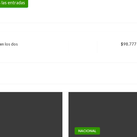
 las entradas
en los dos
$98.777 
Entrada
siguiente
NACIONAL