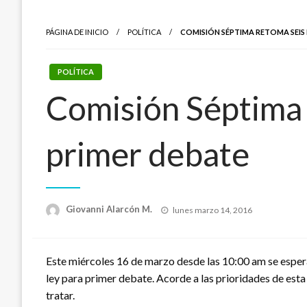
PÁGINA DE INICIO
POLÍTICA
COMISIÓN SÉPTIMA RETOMA SEIS
POLÍTICA
Comisión Séptima 
primer debate
Publicado
Giovanni Alarcón M.
lunes marzo 14, 2016
el
Este miércoles 16 de marzo desde las 10:00 am se esper
ley para primer debate. Acorde a las prioridades de esta 
tratar.