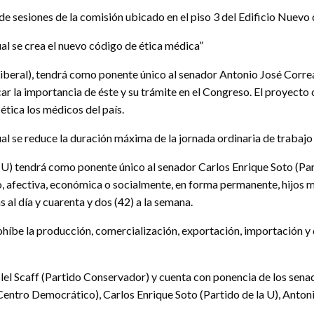
 de sesiones de la comisión ubicado en el piso 3 del Edificio Nuevo
l se crea el nuevo código de ética médica”
 Liberal), tendrá como ponente único al senador Antonio José Corr
icar la importancia de éste y su trámite en el Congreso. El proyect
ética los médicos del país.
 se reduce la duración máxima de la jornada ordinaria de trabajo 
 U) tendrá como ponente único al senador Carlos Enrique Soto (Par
go, afectiva, económica o socialmente, en forma permanente, hijos
 al día y cuarenta y dos (42) a la semana.
híbe la producción, comercialización, exportación, importación y 
 Blel Scaff (Partido Conservador) y cuenta con ponencia de los sen
ntro Democrático), Carlos Enrique Soto (Partido de la U), Antoni