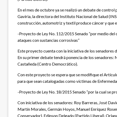
En el mes de octubre ya se realizó un debate de control 
Gaviria, la directora del Instituto Nacional de Salud (IN
construcción, automotriz y textil produce cáncer y que es
-Proyecto de Ley No. 112/2015 Senado “por medio del cua
ataques con sustancias corrosivas”
Este proyecto cuenta con la iniciativa de los senadore
En su primer debate tendrá ponencia de los senadores: N
Castañeda (Centro Democrático).
Con este proyecto se espera que se modifique el Artícul
para que sean catalogadas como víctimas de Enfermedad C
-Proyecto de Ley No. 18/2015 Senado “por la cual se pr
Con iniciativa de los senadores: Roy Barreras, José D
Martín Morales, Germán Hoyos, Manuel Enríquez Rosero,
Conservador), Edinson Delgado (Partido Liberal), Orla