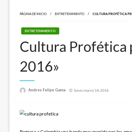
PÁGINA DE INICIO
ENTRETENIMIENTO
CULTURA PROFÉTICA P
ENTRETENIMIENTO
Cultura Profética
2016»
Publicado
Andres Felipe Gama
lunes marzo 14, 2016
el
Regresa a Colombia una banda muy querida por los amant