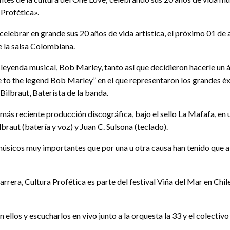
 Profética».
ebrar en grande sus 20 años de vida artística, el próximo 01 de abr
e la salsa Colombiana.
 leyenda musical, Bob Marley, tanto así que decidieron hacerle un à
e to the legend Bob Marley” en el que representaron los grandes èx
Bilbraut, Baterista de la banda.
su más reciente producción discográfica, bajo el sello La Mafafa, e
ilbraut (batería y voz) y Juan C. Sulsona (teclado).
o músicos muy importantes que por una u otra causa han tenido que
carrera, Cultura Profética es parte del festival Viña del Mar en Ch
n ellos y escucharlos en vivo junto a la orquesta la 33 y el colecti