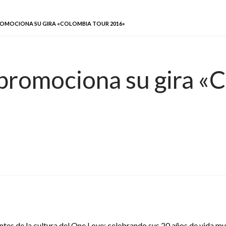
ROMOCIONA SU GIRA «COLOMBIA TOUR 2016»
 promociona su gira «
es de la cultura del One Love; celebrando sus 20 años de vida mus