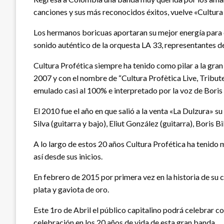
canciones y sus más reconocidos éxitos, vuelve «Cultura
Los hermanos boricuas aportaran su mejor energía para cel
sonido auténtico de la orquesta LA 33, representantes d
Cultura Profética siempre ha tenido como pilar a la gran
2007 y con el nombre de “Cultura Profètica Live, Tribut
emulado casi al 100% e interpretado por la voz de Boris 
El 2010 fue el año en que salió a la venta «La Dulzura» 
Silva (guitarra y bajo), Eliut González (guitarra), Boris B
A lo largo de estos 20 años Cultura Profética ha tenid
así desde sus inicios.
En febrero de 2015 por primera vez en la historia de su 
plata y gaviota de oro.
Este 1ro de Abril el público capitalino podrá celebrar co
celebración en los 20 años de vida de esta gran banda.