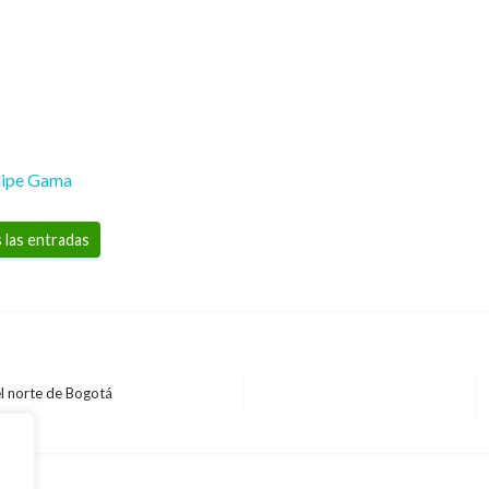
lipe Gama
 las entradas
el norte de Bogotá
CINE
Presentaron el segundo
ENTRETENIMIENTO
,