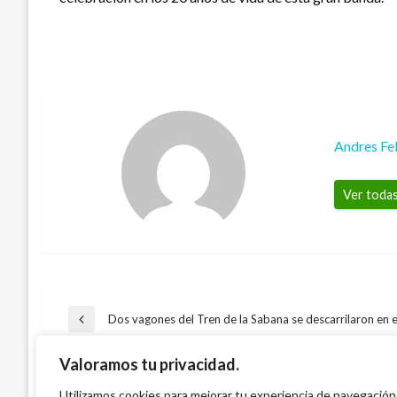
Andres Fe
Ver todas
Navegación
Dos vagones del Tren de la Sabana se descarrilaron en 
Entrada
anterior
Valoramos tu privacidad.
de
ARTE Y GENTE
ENTRETENIMIENTO
Utilizamos cookies para mejorar tu experiencia de navegación