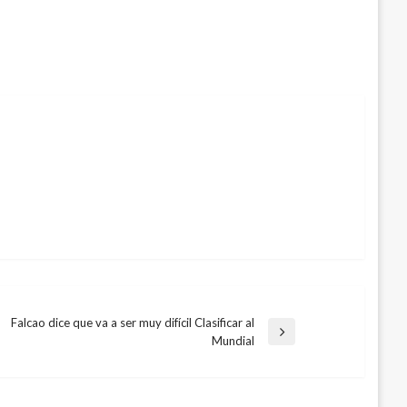
Falcao dice que va a ser muy difícil Clasificar al
Entrada
Mundial
siguiente
 trailer de la nueva versión del Rey