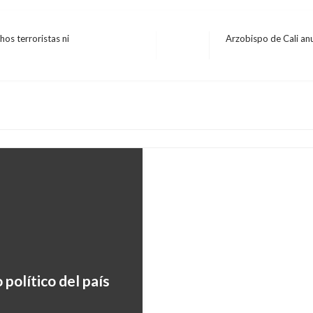
os terroristas ni
Arzobispo de Cali anu
Entrada
POLÍTICA
siguiente
«Proyecto anticorrupc
próximo 20 de julio»: 
Manuel Reyes Beltran
jueves jun
PANORAMA NACIONAL
 político del país
Gobierno objetó proye