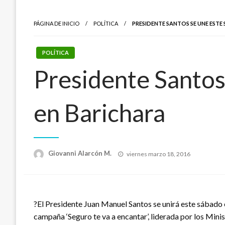
PÁGINA DE INICIO
POLÍTICA
PRESIDENTE SANTOS SE UNE ESTE
POLÍTICA
Presidente Santos 
en Barichara
Publicado
Giovanni Alarcón M.
viernes marzo 18, 2016
el
?El Presidente Juan Manuel Santos se unirá este sábado e
campaña ‘Seguro te va a encantar’, liderada por los Minis