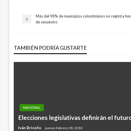
Más del 98% de municipios colombianos no registra hech
Navegación
Entrada
de secuestro
anterior
de
TAMBIÉN PODRÍA GUSTARTE
entradas
NACIONAL
Elecciones legislativas definirán el futuro
Iván Briceño
jueves febrero 18, 2010