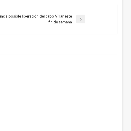
ncia posible liberación del cabo Villar este
fin de semana
ión será radicado nuevamente el
senador Lidio García
io 20, 2019
cto que reconoce honorarios a Ediles