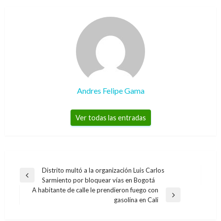
Andres Felipe Gama
Ver todas las entradas
Navegación
Distrito multó a la organización Luis Carlos
Entrada
Sarmiento por bloquear vías en Bogotá
de
anterior
A habitante de calle le prendieron fuego con
entradas
Entrada
gasolina en Cali
siguiente