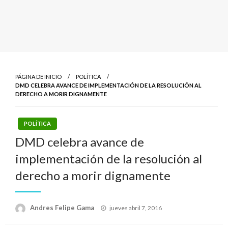
PÁGINA DE INICIO
POLÍTICA
DMD CELEBRA AVANCE DE IMPLEMENTACIÓN DE LA RESOLUCIÓN AL
DERECHO A MORIR DIGNAMENTE
POLÍTICA
DMD celebra avance de
implementación de la resolución al
derecho a morir dignamente
Publicado
Andres Felipe Gama
jueves abril 7, 2016
el