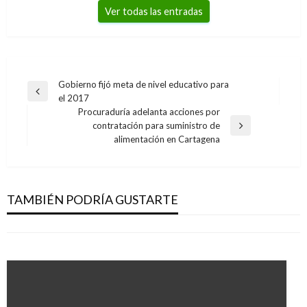
Ver todas las entradas
Navegación
Gobierno fijó meta de nivel educativo para
Entrada
el 2017
de
anterior
Procuraduría adelanta acciones por
entradas
contratación para suministro de
Entrada
alimentación en Cartagena
siguiente
CANDIDATOS
JUDICIAL
Precandidato Carlos Caicedo llega a un millón
Procuraduría preocupada por tres casos de fin
de firmas
TAMBIÉN PODRÍA GUSTARTE
de año que involucran a niños y mujeres
Iván Briceño
lunes octubre 16, 2017
Mario Murcia
miércoles enero 5, 2011