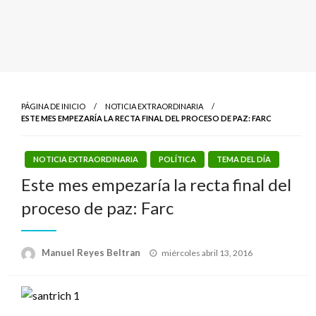
PÁGINA DE INICIO
NOTICIA EXTRAORDINARIA
ESTE MES EMPEZARÍA LA RECTA FINAL DEL PROCESO DE PAZ: FARC
NOTICIA EXTRAORDINARIA
POLÍTICA
TEMA DEL DÍA
Este mes empezaría la recta final del
proceso de paz: Farc
Publicado
Manuel Reyes Beltran
miércoles abril 13, 2016
el