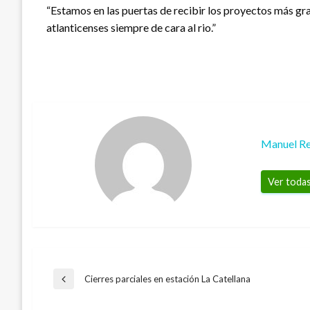
“Estamos en las puertas de recibir los proyectos más gra
atlanticenses siempre de cara al rio.”
Manuel Re
Ver todas
Navegación
Cierres parciales en estación La Catellana
Entrada
anterior
NACIONAL