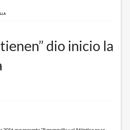
ILLA
ienen” dio inicio la
a
 2016 que presenta “Barranquilla y el Atlántico no se