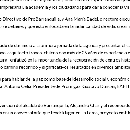
mpresarial, la academia y los ciudadanos para dar a conocer la vis
o Directivo de ProBarranquilla, y Ana María Badel, directora ejecut
 no se detiene, y que está enfocada en brindar calidad de vida, cre
o de dar inicio a la primera jornada de la agenda y presentar el c
na, arquitecto franco-chileno con más de 25 años de experiencia 
tural, enfatizó en la importancia de la recuperación de centros his
rgo camino recorrido y significativos resultados en diversos ámbit
cio para hablar de la paz como base del desarrollo social y económ
; Antonio Celia, Presidente de Promigas; Gustavo Duncan, EAFIT,
vención del alcalde de Barranquilla, Alejandro Char y el reconocid
nen en un conversatorio que tendrá lugar en La Loma, proyecto emb