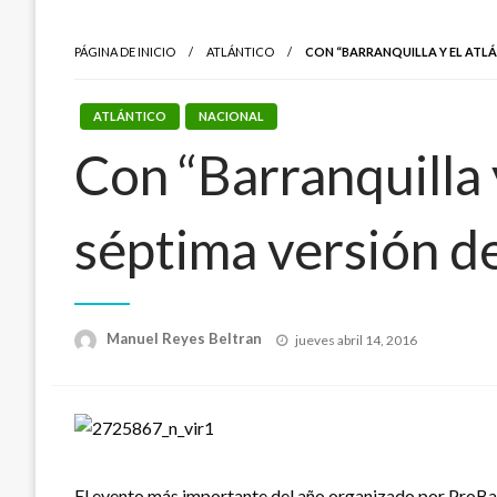
PÁGINA DE INICIO
ATLÁNTICO
CON “BARRANQUILLA Y EL ATLÁ
ATLÁNTICO
NACIONAL
Con “Barranquilla y
séptima versión d
Publicado
Manuel Reyes Beltran
jueves abril 14, 2016
el
El evento más importante del año organizado por ProBarr