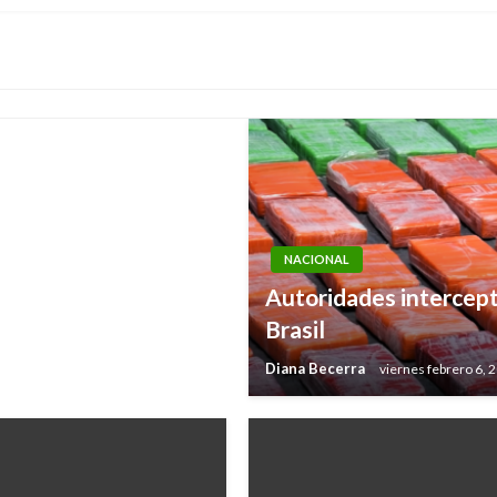
 potable presentado
NACIONAL
Autoridades intercep
Brasil
Diana Becerra
viernes febrero 6, 