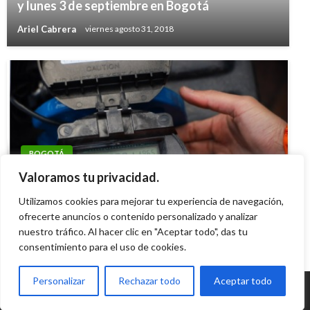
y lunes 3 de septiembre en Bogotá
Ariel Cabrera
viernes agosto 31, 2018
BOGOTÁ
Cortes de agua de este viernes 16 de febrero
Valoramos tu privacidad.
en Bogotá
Utilizamos cookies para mejorar tu experiencia de navegación,
Ariel Cabrera
ofrecerte anuncios o contenido personalizado y analizar
viernes febrero 16, 2024
nuestro tráfico. Al hacer clic en "Aceptar todo", das tu
consentimiento para el uso de cookies.
Personalizar
Rechazar todo
Aceptar todo
© Radio Santa Fe 1070 am