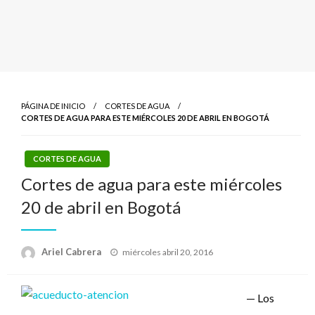
PÁGINA DE INICIO
CORTES DE AGUA
CORTES DE AGUA PARA ESTE MIÉRCOLES 20 DE ABRIL EN BOGOTÁ
CORTES DE AGUA
Cortes de agua para este miércoles
20 de abril en Bogotá
Publicado
Ariel Cabrera
miércoles abril 20, 2016
el
— Los