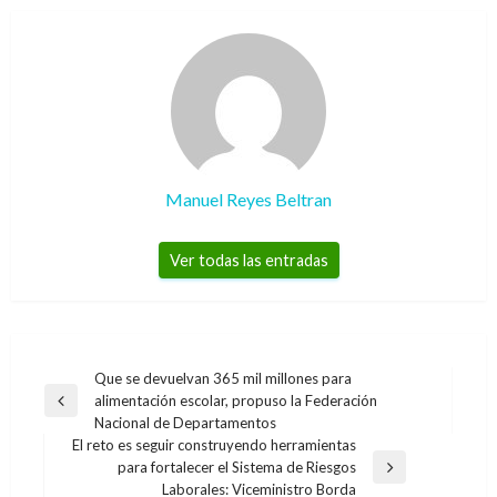
Manuel Reyes Beltran
Ver todas las entradas
Navegación
Que se devuelvan 365 mil millones para
alimentación escolar, propuso la Federación
de
Entrada
Nacional de Departamentos
anterior
entradas
El reto es seguir construyendo herramientas
para fortalecer el Sistema de Riesgos
Entrada
Laborales: Viceministro Borda