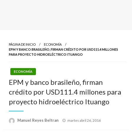
PÁGINA DE INICIO
ECONOMÍA
EPM Y BANCO BRASILEÑO, FIRMAN CRÉDITO POR USD111.4 MILLONES
PARA PROYECTO HIDROELÉCTRICO ITUANGO
ECONOMÍA
EPM y banco brasileño, firman
crédito por USD111.4 millones para
proyecto hidroeléctrico Ituango
Publicado
Manuel Reyes Beltran
martes abril 26, 2016
el