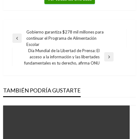
Navegación
Gobierno garantiza $278 mil millones para
continuar el Programa de Alimentación
de
Entrada
Escolar
anterior
entradas
Día Mundial de la Libertad de Prensa: El
acceso a la información y las libertades
Entrada
fundamentales es tu derecho, afirma ONU
siguiente
TAMBIÉN PODRÍA GUSTARTE