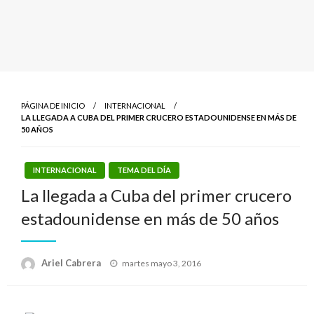
PÁGINA DE INICIO
INTERNACIONAL
LA LLEGADA A CUBA DEL PRIMER CRUCERO ESTADOUNIDENSE EN MÁS DE
50 AÑOS
INTERNACIONAL
TEMA DEL DÍA
La llegada a Cuba del primer crucero
estadounidense en más de 50 años
Publicado
Ariel Cabrera
martes mayo 3, 2016
el