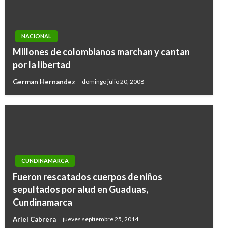
NACIONAL
Millones de colombianos marchan y cantan
por la libertad
German Hernandez
domingo julio 20, 2008
CUNDINAMARCA
NACIONAL
Fueron rescatados cuerpos de niños
Inversiones por casi $60.000 millones en los
sepultados por alud en Guaduas,
sectores de vivienda y agua para La Guajira
Cundinamarca
anuncia el Gobierno
Ariel Cabrera
jueves septiembre 25, 2014