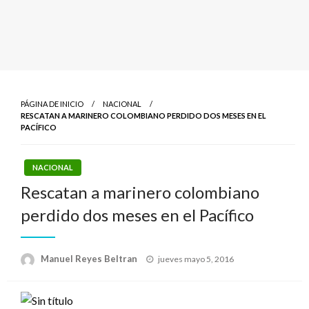
PÁGINA DE INICIO
NACIONAL
RESCATAN A MARINERO COLOMBIANO PERDIDO DOS MESES EN EL
PACÍFICO
NACIONAL
Rescatan a marinero colombiano
perdido dos meses en el Pacífico
Publicado
Manuel Reyes Beltran
jueves mayo 5, 2016
el