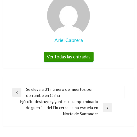
Ariel Cabrera
Ver todas las entradas
Navegación
Se eleva a 31 número de muertos por
Entrada
derrumbe en China
de
anterior
Ejército destruye gigantesco campo minado
entradas
de guerrilla del Eln cerca a una escuela en
Entrada
Norte de Santander
siguiente