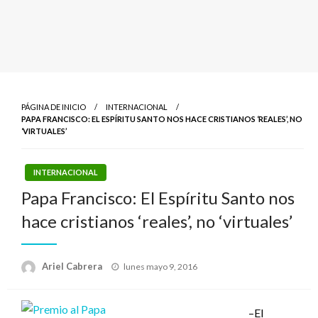
PÁGINA DE INICIO
INTERNACIONAL
PAPA FRANCISCO: EL ESPÍRITU SANTO NOS HACE CRISTIANOS ‘REALES’, NO
‘VIRTUALES’
INTERNACIONAL
Papa Francisco: El Espíritu Santo nos
hace cristianos ‘reales’, no ‘virtuales’
Publicado
Ariel Cabrera
lunes mayo 9, 2016
el
–El