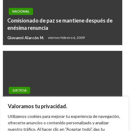
NACIONAL
Comisionado de paz se mantiene después de
enésima renuncia
Giovanni Alarcón M.
viernes febrero 6, 2009
NOTICIA EXTRAORDINARIA
JUSTICIA
En libertad exmagistrado Francisco Ricaurte,
Paras infiltraron al DAS por más de una
del cartel de la Toga, por vencimiento de
Valoramos tu privacidad.
década: Informe
términos
Utilizamos cookies para mejorar tu experiencia de navegación,
Iván Briceño
martes enero 12, 2010
Manuel Reyes Beltran
ofrecerte anuncios o contenido personalizado y analizar
martes agosto 20, 2019
nuestro tráfico. Al hacer clic en "Aceptar todo", das tu