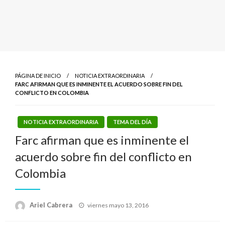
PÁGINA DE INICIO
NOTICIA EXTRAORDINARIA
FARC AFIRMAN QUE ES INMINENTE EL ACUERDO SOBRE FIN DEL
CONFLICTO EN COLOMBIA
NOTICIA EXTRAORDINARIA
TEMA DEL DÍA
Farc afirman que es inminente el
acuerdo sobre fin del conflicto en
Colombia
Publicado
Ariel Cabrera
viernes mayo 13, 2016
el