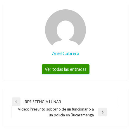
Ariel Cabrera
Ver todas las entradas
Navegación
RESISTENCIA LUNAR
Entrada
de
Vídeo: Presunto soborno de un funcionario a
anterior
Entrada
un policía en Bucaramanga
entradas
siguiente