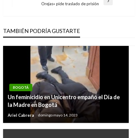
entradas
Entrada
Orejas» pide traslado de prisión
siguiente
TAMBIÉN PODRÍA GUSTARTE
BOGOTÁ
Un feminicidio en Unicentro empañó el Día de
la Madre en Bogotá
Ariel Cabrera
domingo mayo 14, 2023