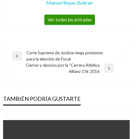
Manuel Reyes Beltran
Ver todas las entradas
Navegación
Corte Suprema de Justicia niega presiones
Entrada
para la elección de Fiscal
de
anterior
Cierres y desvíos por la “Carrera Atlética
entradas
JUDICIAL
Entrada
Allianz 15k 2016
siguiente
Fiscalía denuncia infiltración de disidencias de
las Farc, Eln y otros grupos terroristas en las
universidades públicas colombianas
TAMBIÉN PODRÍA GUSTARTE
Ariel Cabrera
jueves mayo 2, 2019