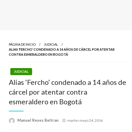
PÁGINA DE INICIO
JUDICIAL
ALIAS ‘FERCHO’ CONDENADO A 14 AÑOS DE CÁRCEL POR ATENTAR
CONTRA ESMERALDERO EN BOGOTÁ
JUDICIAL
Alias ‘Fercho’ condenado a 14 años de
cárcel por atentar contra
esmeraldero en Bogotá
Publicado
Manuel Reyes Beltran
martes mayo 24, 2016
el