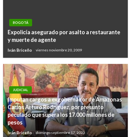
BOGOTÁ
Expolicía asegurado por asalto a restaurante
y muerte de agente
Iván Briceño
viernes noviembre 20, 2009
JUDICIAL
Imputan cargos a exgobernador de Amazonas
Carlos Arturo Rodríguez, por presunto
peculado que supera los 17.000 millones de
pesos
Iván Briceño
domingo septiembre 17, 2023