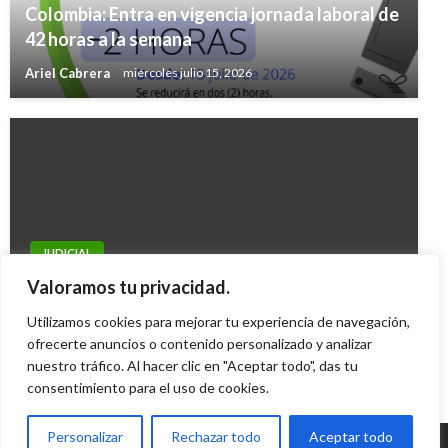
Colombia: Entra en vigencia jornada laboral de
42 horas a la semana
Ariel Cabrera
miércoles julio 15, 2026
JUDICIAL
Inés Vives Lacouture enfrenta cargos por
Valoramos tu privacidad.
peculado y falsedad en documento
Utilizamos cookies para mejorar tu experiencia de navegación,
Iván Briceño
ofrecerte anuncios o contenido personalizado y analizar
jueves septiembre 8, 2011
nuestro tráfico. Al hacer clic en "Aceptar todo", das tu
consentimiento para el uso de cookies.
Personalizar
Rechazar todo
Aceptar todo