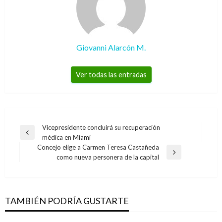
Giovanni Alarcón M.
Ver todas las entradas
Navegación
Vicepresidente concluirá su recuperación
Entrada
médica en Miami
de
anterior
Concejo elige a Carmen Teresa Castañeda
entradas
Entrada
como nueva personera de la capital
siguiente
BOLÍVAR
Armada rescata a tres ciudadanos extranjeros
de embarcación a la deriva
TAMBIÉN PODRÍA GUSTARTE
Juan Sebastián Obando
jueves diciembre 27, 2012