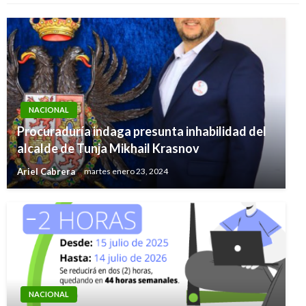
NACIONAL
Procuraduría indaga presunta inhabilidad del
alcalde de Tunja Mikhail Krasnov
Ariel Cabrera
martes enero 23, 2024
NACIONAL